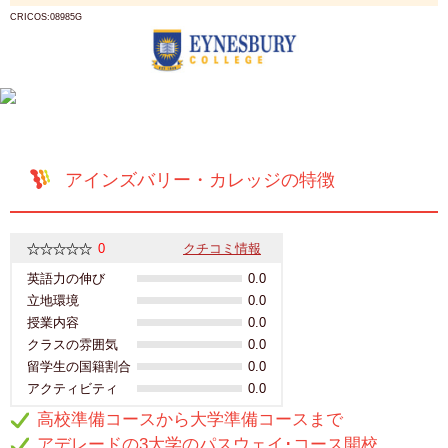
CRICOS:08985G
アインズバリー・カレッジの特徴
0
クチコミ情報
英語力の伸び
0.0
立地環境
0.0
授業内容
0.0
クラスの雰囲気
0.0
留学生の国籍割合
0.0
アクティビティ
0.0
高校準備コースから大学準備コースまで
アデレードの3大学のパスウェイ･コース開校