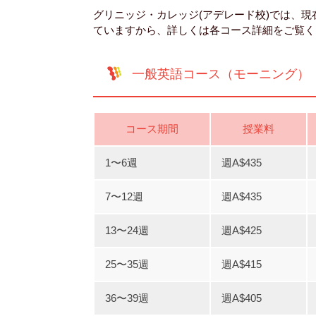
グリニッジ・カレッジ(アデレード校)では、
ていますから、詳しくは各コース詳細をご覧く
一般英語コース（モーニング）
コース期間
授業料
1〜6週
週A$435
7〜12週
週A$435
13〜24週
週A$425
25〜35週
週A$415
36〜39週
週A$405