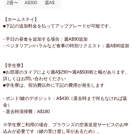
2週〜
A$300
週A$
【ホームステイ】
■下記の追加料金を払ってアップグレードが可能です。
- 平日の昼食を追加する場合：週A$90追加
- ベジタリアン/ハラルなど食事の特別リクエスト：週A$90追加
【学生寮】
■お部屋のタイプにより週A$290〜週A$500程と幅があります。
詳しくはお問い合わせください
■学生寮は、宿泊費以外に下記の費用が発生します
- ボンド/鍵のデポジット：A$430（退去時まで何もなければ返
金）
- 退去時清掃費：A$180
※学生寮ご利用の場合、ブラウンズの空港送迎サービスのお申
込みが必要です（鍵の受け渡し等があるため）。