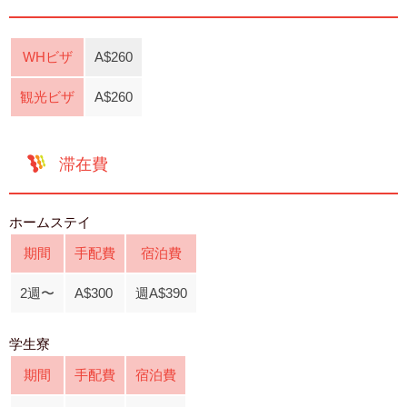
WHビザ
A$260
観光ビザ
A$260
滞在費
ホームステイ
期間
手配費
宿泊費
2週〜
A$300
週A$390
学生寮
期間
手配費
宿泊費