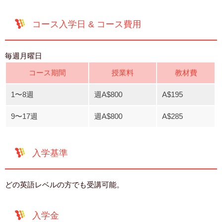
コース入学日 & コース費用
毎週月曜日
コース期間
授業料
教材費
1〜8週
週A$800
A$195
9〜17週
週A$800
A$285
入学基準
どの英語レベルの方でも受講可能。
入学金