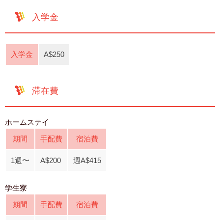
入学金
入学金
A$250
滞在費
ホームステイ
期間
手配費
宿泊費
1週〜
A$200
週A$415
学生寮
期間
手配費
宿泊費