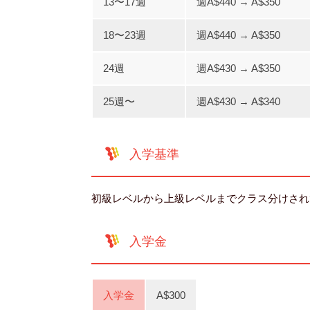
13〜17週
週A$440 → A$350
18〜23週
週A$440 → A$350
24週
週A$430 → A$350
25週〜
週A$430 → A$340
入学基準
初級レベルから上級レベルまでクラス分けされ
入学金
入学金
A$300