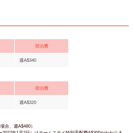
宿泊費
週A$340
宿泊費
週A$320
合、週A$480）
〜2027年1月2日）はホームステイ特別手配費A$300がかかりま