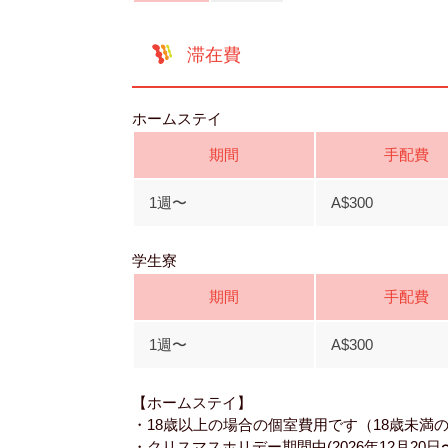
滞在費
ホームステイ
期間
手配費
1週〜
A$300
学生寮
期間
手配費
1週〜
A$300
【ホームステイ】
・18歳以上の場合の個室費用です（18歳未満の場
・クリスマスホリデー期間中(2026年12月20日