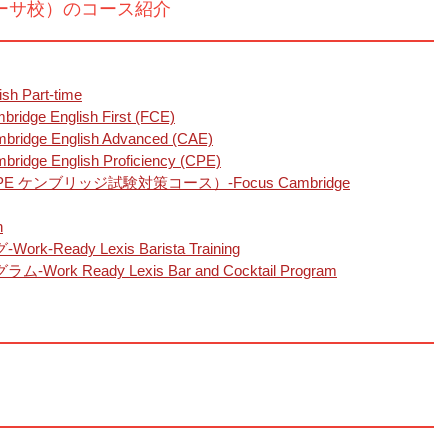
ーサ校）のコース紹介
Part-time
English First (FCE)
 English Advanced (CAE)
nglish Proficiency (CPE)
 ケンブリッジ試験対策コース）-Focus Cambridge
n
dy Lexis Barista Training
eady Lexis Bar and Cocktail Program