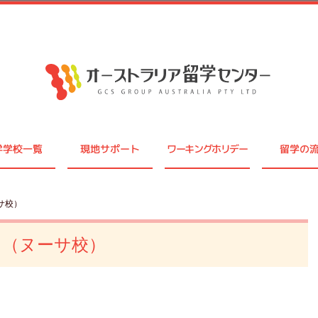
学学校一覧
現地サポート
ワーキングホリデー
留学の
サ校）
ュ（ヌーサ校）