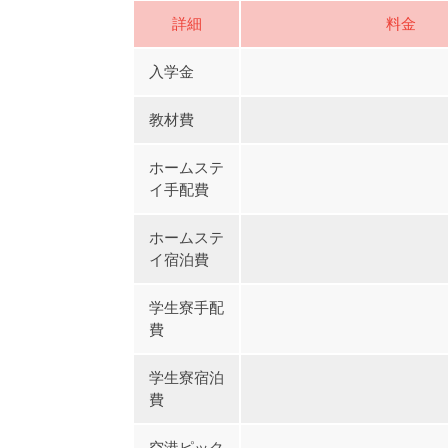
詳細
料金
入学金
教材費
ホームステ
イ手配費
ホームステ
イ宿泊費
学生寮手配
費
学生寮宿泊
費
空港ピック