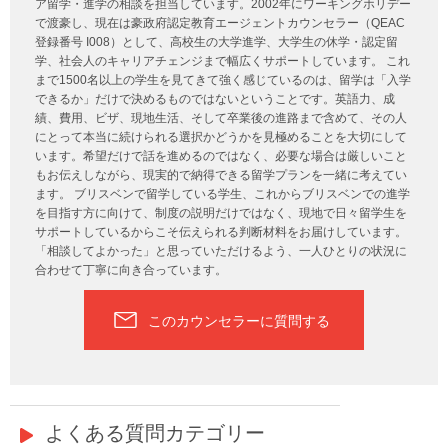
ア留学・進学の相談を担当しています。2002年にワーキングホリデー
で渡豪し、現在は豪政府認定教育エージェントカウンセラー（QEAC
登録番号 I008）として、高校生の大学進学、大学生の休学・認定留
学、社会人のキャリアチェンジまで幅広くサポートしています。 これ
まで1500名以上の学生を見てきて強く感じているのは、留学は「入学
できるか」だけで決めるものではないということです。英語力、成
績、費用、ビザ、現地生活、そして卒業後の進路まで含めて、その人
にとって本当に続けられる選択かどうかを見極めることを大切にして
います。希望だけで話を進めるのではなく、必要な場合は厳しいこと
もお伝えしながら、現実的で納得できる留学プランを一緒に考えてい
ます。 ブリスベンで留学している学生、これからブリスベンでの進学
を目指す方に向けて、制度の説明だけではなく、現地で日々留学生を
サポートしているからこそ伝えられる判断材料をお届けしています。
「相談してよかった」と思っていただけるよう、一人ひとりの状況に
合わせて丁寧に向き合っています。
このカウンセラーに質問する
よくある質問カテゴリー