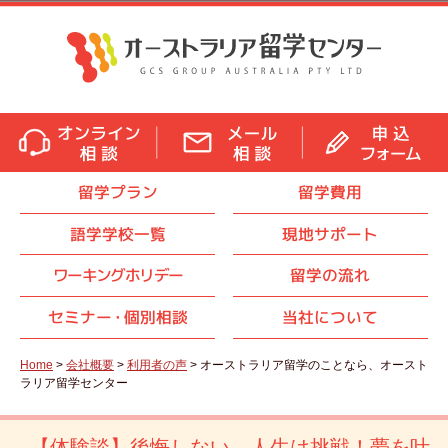
留学プラン
留学費用
語学学校一覧
現地サポート
ワーキングホリデー
留学の流れ
セミナ
ー・
個別相談
当社について
Home
>
会社概要
>
利用者の声
> オーストラリア留学のことなら、オースト
ラリア留学センター
【体験談】後悔しない。人生は挑戦！夢を叶