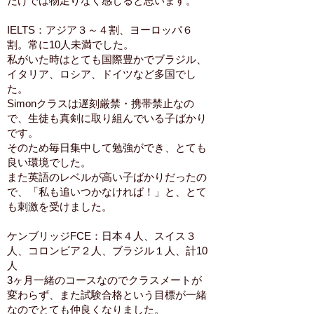
だけでは物足りなく感じると思います。
IELTS：アジア３～４割、ヨーロッパ６
割。常に10人未満でした。
私がいた時はとても国際豊かでブラジル、
イタリア、ロシア、ドイツなど多国でし
た。
Simonクラスは遅刻厳禁・携帯禁止なの
で、生徒も真剣に取り組んでいる子ばかり
です。
そのため毎日集中して勉強ができ、とても
良い環境でした。
また英語のレベルが高い子ばかりだったの
で、「私も追いつかなければ！」と、とて
も刺激を受けました。
ケンブリッジFCE：日本４人、スイス３
人、コロンビア２人、ブラジル１人、計10
人
3ヶ月一緒のコースなのでクラスメートが
変わらず、また試験合格という目標が一緒
なのでとても仲良くなりました。