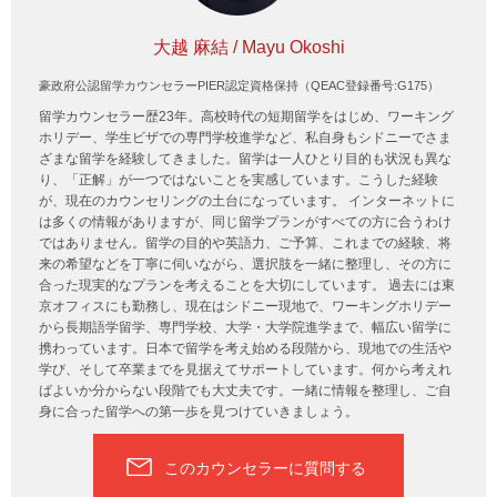
大越 麻結 / Mayu Okoshi
豪政府公認留学カウンセラーPIER認定資格保持（QEAC登録番号:G175）
留学カウンセラー歴23年。高校時代の短期留学をはじめ、ワーキング
ホリデー、学生ビザでの専門学校進学など、私自身もシドニーでさま
ざまな留学を経験してきました。留学は一人ひとり目的も状況も異な
り、「正解」が一つではないことを実感しています。こうした経験
が、現在のカウンセリングの土台になっています。 インターネットに
は多くの情報がありますが、同じ留学プランがすべての方に合うわけ
ではありません。留学の目的や英語力、ご予算、これまでの経験、将
来の希望などを丁寧に伺いながら、選択肢を一緒に整理し、その方に
合った現実的なプランを考えることを大切にしています。 過去には東
京オフィスにも勤務し、現在はシドニー現地で、ワーキングホリデー
から長期語学留学、専門学校、大学・大学院進学まで、幅広い留学に
携わっています。日本で留学を考え始める段階から、現地での生活や
学び、そして卒業までを見据えてサポートしています。何から考えれ
ばよいか分からない段階でも大丈夫です。一緒に情報を整理し、ご自
身に合った留学への第一歩を見つけていきましょう。
このカウンセラーに質問する