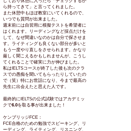
しており休憩に入ったら「チェックするか
ら持ってきて」と言ってくれました。
また休憩中もほぼ教室にいてくれるので、
いつでも質問が出来ました。
週末前には自習用に模擬テストを希望者に
はくれます。リーディングなど採点だけを
して、なぜ間違いなのかは自分で探させま
す。ライティングも良くない部分が多いと
もう一度やり直しをさせられます。かなり
厳しく聞こえるかもしれませんが、こうし
てくれることで確実に力が伸びました。
私はIELTSコースが終了した後も次のクラ
スでの愚痴を聞いてもらったりしていたの
で（笑）特にお世話になり、今まで最高の
先生に出会えたと思えた人です。
最終的にIELTSの公式試験ではアカデミッ
クで
6.0
を取る事が出来ました！
ケンブリッジFCE：
FCE合格のための勉強でスピーキング、リ
ーディング、ライティング、リスニング、